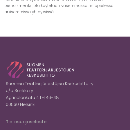
pienoismerkki, jota käytetään vasemmassa rintapielessä
arkisemmissa yhteyksissä.
Suomen Teatterijärjestöjen Keskusliitto ry
c/o Sunklo ry
Agricolankatu 4 LH 46-48
00530 Helsinki
Tietosuojaseloste