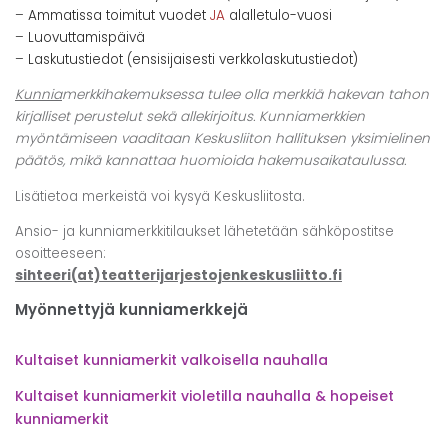
–
Ammatissa toimitut vuodet
JA
alalletulo-vuosi
–
Luovuttamispäivä
–
Laskutustiedot (ensisijaisesti verkkolaskutustiedot)
Kunnia
merkkihakemuksessa tulee olla merkkiä hakevan tahon
kirjalliset perustelut sekä allekirjoitus. Kunniamerkkien
myöntämiseen vaaditaan Keskusliiton hallituksen yksimielinen
päätös, mikä kannattaa huomioida hakemusaikataulussa.
Lisätietoa merkeistä voi kysyä Keskusliitosta.
Ansio- ja kunniamerkkitilaukset lähetetään sähköpostitse
osoitteeseen:
sihteeri(at)teatterijarjestojenkeskusliitto.fi
Myönnettyjä kunniamerkkejä
Kultaiset kunniamerkit valkoisella nauhalla
Kultaiset kunniamerkit violetilla nauhalla & hopeiset
kunniamerkit