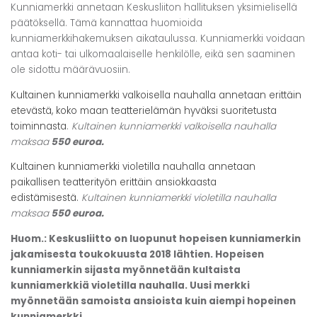
Kunniamerkki annetaan Keskusliiton hallituksen yksimielisellä
päätöksellä. Tämä kannattaa huomioida
kunniamerkkihakemuksen aikataulussa. Kunniamerkki voidaan
antaa koti- tai ulkomaalaiselle henkilölle, eikä sen saaminen
ole sidottu määrävuosiin.
Kultainen kunniamerkki valkoisella nauhalla annetaan erittäin
etevästä, koko maan teatterielämän hyväksi suoritetusta
toiminnasta
.
Kultainen kunniamerkki valkoisella nauhalla
maksaa
550 euroa.
Kultainen kunniamerkki violetilla nauhalla annetaan
paikallisen teatterityön erittäin ansiokkaasta
edistämisestä.
Kultai
nen kunniamerkki violetilla nauhalla
maksaa
550 euroa.
Huom.: Keskusliitto on luopunut hopeisen kunniamerkin
jakamisesta toukokuusta 2018 lähtien. Hopeisen
kunniamerkin sijasta myönnetään kultaista
kunniamerkkiä violetilla nauhalla. Uusi merkki
myönnetään samoista ansioista kuin aiempi hopeinen
kunniamerkki.