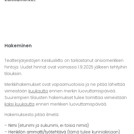
Hakeminen
Teatterijärjestöjen Keskusliitto on tarkastanut ansiomerkkien
hintoja. Uudet hinnat ovat voimassa 1.9.2025 jälkeen tehtyihin
tilauksiin.
Merkkihakemukset ovat vapaamuotoisia ja ne pitää lähettää
viimeistään
kuukautta
ennen merkin luovuttamispäivää.
Suurempien tilausten hakemukset tulee toimittaa viimeistään
kaksi kuukautta
ennen merkkien luovuttamispäivää.
Hakemuksesta pitää ilmetä:
–
Nimi
(etunimi ja sukunimi, ei toisia nimiä)
–
Henkilön ammatti/työtehtävä
(tämä tulee kunniakirjaan)