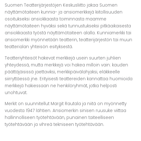
Suomen Teatterijärjestöjen Keskusliitto jakaa Suomen
näyttämötaiteen kunnia- ja ansiomerkkejä kiitollisuuden
osoitukseksi ansiokkaasta toiminnasta maamme
näyttämötaiteen hyväksi sekä tunnustukseksi pitkäaikaisesta
ansiokkaasta työstä näyttämötaiteen alalla. Kunniamerkki tai
ansiomerkki myönnetään teatterin, teatterijärjestön tai muun
teatterialan yhteisön esityksestä.
Teatteriyhteisöt hakevat merkkejä usein suurten juhlien
yhteydessä, mutta merkkejä voi hakea milloin vain: kauden
päättäjäisissä jaettaviksi, merkkipäivälahjaksi, eläkkeelle
siirryttäessä jne. Erityisesti teattereiden kannattaa huomioida
merkkejä hakiessaan ne henkilöryhmät, jotka helposti
unohtuvat.
Merkit on suunnitellut Margit Rautala ja niitä on myönnetty
vuodesta 1947 lähtien. Ansiomerkin sinisen ruusuke viittaa
hallinnolliseen työtehtävään, punainen taiteelliseen
työtehtävään ja vihreä tekniseen työtehtävään.