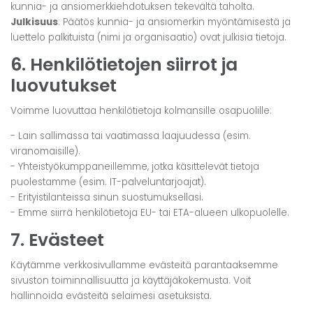
kunnia- ja ansiomerkkiehdotuksen tekevältä taholta.
Julkisuus
: Päätös kunnia- ja ansiomerkin myöntämisestä ja
luettelo palkituista (nimi ja organisaatio) ovat julkisia tietoja.
6. Henkilötietojen siirrot ja
luovutukset
Voimme luovuttaa henkilötietoja kolmansille osapuolille:
- Lain sallimassa tai vaatimassa laajuudessa (esim.
viranomaisille).
- Yhteistyökumppaneillemme, jotka käsittelevät tietoja
puolestamme (esim. IT-palveluntarjoajat).
- Erityistilanteissa sinun suostumuksellasi.
- Emme siirrä henkilötietoja EU- tai ETA-alueen ulkopuolelle.
7. Evästeet
Käytämme verkkosivullamme evästeitä parantaaksemme
sivuston toiminnallisuutta ja käyttäjäkokemusta. Voit
hallinnoida evästeitä selaimesi asetuksista.