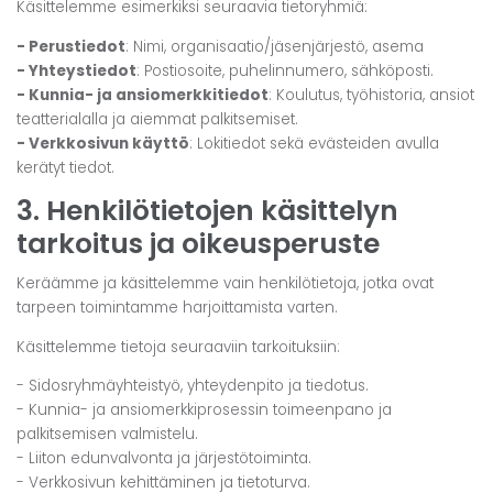
Käsittelemme esimerkiksi seuraavia tietoryhmiä:
- Perustiedot
: Nimi, organisaatio/jäsenjärjestö, asema
- Yhteystiedot
: Postiosoite, puhelinnumero, sähköposti.
- Kunnia- ja ansiomerkkitiedot
: Koulutus, työhistoria, ansiot
teatterialalla ja aiemmat palkitsemiset.
- Verkkosivun käyttö
: Lokitiedot sekä evästeiden avulla
kerätyt tiedot.
3. Henkilötietojen käsittelyn
tarkoitus ja oikeusperuste
Keräämme ja käsittelemme vain henkilötietoja, jotka ovat
tarpeen toimintamme harjoittamista varten.
Käsittelemme tietoja seuraaviin tarkoituksiin:
- Sidosryhmäyhteistyö, yhteydenpito ja tiedotus.
- Kunnia- ja ansiomerkkiprosessin toimeenpano ja
palkitsemisen valmistelu.
- Liiton edunvalvonta ja järjestötoiminta.
- Verkkosivun kehittäminen ja tietoturva.