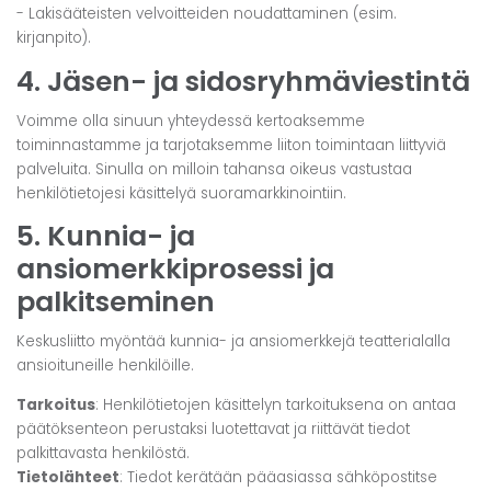
- Lakisääteisten velvoitteiden noudattaminen (esim.
kirjanpito).
4. Jäsen- ja sidosryhmäviestintä
Voimme olla sinuun yhteydessä kertoaksemme
toiminnastamme ja tarjotaksemme liiton toimintaan liittyviä
palveluita. Sinulla on milloin tahansa oikeus vastustaa
henkilötietojesi käsittelyä suoramarkkinointiin.
5. Kunnia- ja
ansiomerkkiprosessi ja
palkitseminen
Keskusliitto myöntää kunnia- ja ansiomerkkejä teatterialalla
ansioituneille henkilöille.
Tarkoitus
: Henkilötietojen käsittelyn tarkoituksena on antaa
päätöksenteon perustaksi luotettavat ja riittävät tiedot
palkittavasta henkilöstä.
Tietolähteet
: Tiedot kerätään pääasiassa sähköpostitse