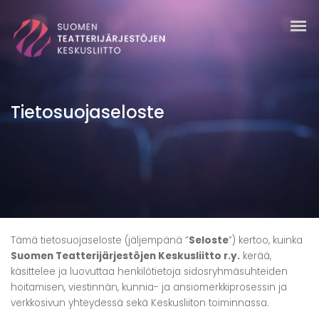
Tietosuojaseloste
Tämä tietosuojaseloste (jäljempänä ”
Seloste
”) kertoo, kuinka
Suomen Teatterijärjestöjen Keskusliitto r.y.
kerää,
käsittelee ja luovuttaa henkilötietoja sidosryhmäsuhteiden
hoitamisen, viestinnän, kunnia- ja ansiomerkkiprosessin ja
verkkosivun yhteydessä sekä Keskusliiton toiminnassa.