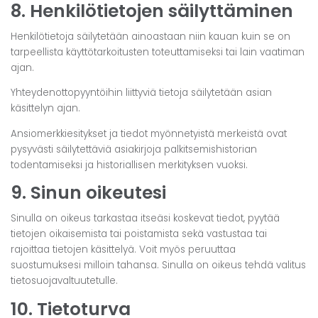
8. Henkilötietojen säilyttäminen
Henkilötietoja säilytetään ainoastaan niin kauan kuin se on
tarpeellista käyttötarkoitusten toteuttamiseksi tai lain vaatiman
ajan.
Yhteydenottopyyntöihin liittyviä tietoja säilytetään asian
käsittelyn ajan.
Ansiomerkkiesitykset ja tiedot myönnetyistä merkeistä ovat
pysyvästi säilytettäviä asiakirjoja palkitsemishistorian
todentamiseksi ja historiallisen merkityksen vuoksi.
9. Sinun oikeutesi
Sinulla on oikeus tarkastaa itseäsi koskevat tiedot, pyytää
tietojen oikaisemista tai poistamista sekä vastustaa tai
rajoittaa tietojen käsittelyä. Voit myös peruuttaa
suostumuksesi milloin tahansa. Sinulla on oikeus tehdä valitus
tietosuojavaltuutetulle.
10. Tietoturva