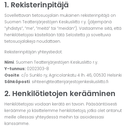
1. Rekisterinpitäjä
Sovellettavan tietosuojalain mukainen rekisterinpitäjä on
Suomen Teatterijärjestöjen Keskusliitto r.y. (jäljempänä
”yhdistys”, ”me”, ”meitä” tai ”meidän”). Vastaamme siitä, että
henkilötietojasi käsitellään tätä Selostetta ja soveltuvia
tietosuojalakeja noudattaen.
Rekisterinpitäjän yhteystiedot:
Nimi
: Suomen Teatterijärjestöjen Keskusliitto r.y.
Y-tunnus:
0202303-8
Osoite
: c/o Sunklo ry, Agricolankatu 4 lh. 46, 00530 Helsinki
Sähköposti
: sihteeri@teatterijarjestojenkeskusliitto.fi
2. Henkilötietojen kerääminen
Henkilötietojasi voidaan kerätä eri tavoin. Pääsääntöisesti
keräämme ja käsittelemme henkilötietoja, jotka olet antanut
meille ollessasi yhteydessä meihin tai asioidessasi
kanssamme.