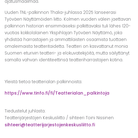
ajatusmaailmaa.
Uuden TNL-palkinnon Thalia-juhlassa 2025 lanseerasi
Työväen Näyttämöiden liitto. Kolmen vuoden välein jaettavan
palkinnon historian ensimmäiseksi palkittavaksi tuli lähes 120-
vuotias kokkolalainen Ykspihlajan Työväen Näyttämö, joka
yhdistää harrastajien ja ammattilaisten osaamista tuottaen
omaleimaista teatteritaidetta. Teatteri on kasvattanut monia
Suomen eturivin teatteri- ja elokuvatekijöitä, mutta säilyttänyt
samalla vahvan identiteettinsä teatteriharrastajien kotina.
Yleistä tietoa teatterialan palkinnoista:
https://www.tinfo.fi/fi/Teatterialan_palkintoja
Tiedustelut juhlasta:
Teatterijärjestöjen Keskusliitto / sihteeri Toini Nissinen
sihteeri@teatterijarjestojenkeskusliitto.fi