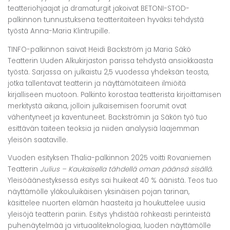
teatteriohjaajat ja dramaturgit jakoivat BETONI-STOD-
palkinnon tunnustuksena teatteritaiteen hyväksi tehdystä
työstä Anna-Maria Klintrupille.
TINFO-palkinnon saivat Heidi Backström ja Maria Säkö
Teatterin Uuden Alkukirjaston parissa tehdystä ansiokkaasta
työstä. Sarjassa on julkaistu 2,5 vuodessa yhdeksän teosta,
jotka tallentavat teatterin ja näyttämötaiteen ilmiöitä
kirjalliseen muotoon. Palkinto korostaa teatterista kirjoittamisen
merkitystä aikana, jolloin julkaisemisen foorumit ovat
vähentyneet ja kaventuneet. Backströmin ja Säkön työ tuo
esittävän taiteen teoksia ja niiden analyysiä laajemman
yleisön saataville.
Vuoden esityksen Thalia-palkinnon 2025 voitti Rovaniemen
Teatterin
Julius – Kaukaisella tähdellä oman päänsä sisällä
.
Yleisöäänestyksessä esitys sai huikeat 40 % äänistä. Teos tuo
näyttämölle yläkouluikäisen yksinäisen pojan tarinan,
käsittelee nuorten elämän haasteita ja houkuttelee uusia
yleisöjä teatterin pariin. Esitys yhdistää rohkeasti perinteistä
puhenäytelmää ja virtuaaliteknologiaa, luoden näyttämölle