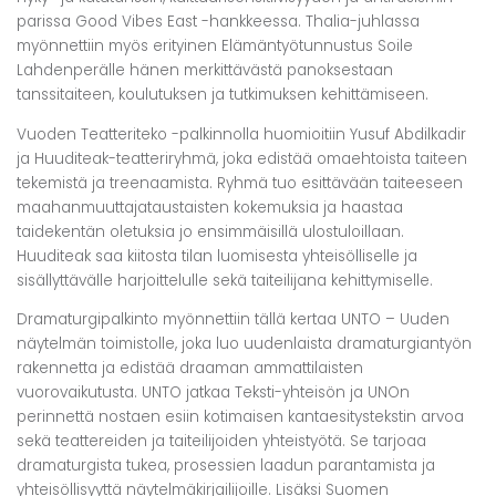
parissa Good Vibes East -hankkeessa. Thalia-juhlassa
myönnettiin myös erityinen Elämäntyötunnustus Soile
Lahdenperälle hänen merkittävästä panoksestaan
tanssitaiteen, koulutuksen ja tutkimuksen kehittämiseen.
Vuoden Teatteriteko -palkinnolla huomioitiin Yusuf Abdilkadir
ja Huuditeak-teatteriryhmä, joka edistää omaehtoista taiteen
tekemistä ja treenaamista. Ryhmä tuo esittävään taiteeseen
maahanmuuttajataustaisten kokemuksia ja haastaa
taidekentän oletuksia jo ensimmäisillä ulostuloillaan.
Huuditeak saa kiitosta tilan luomisesta yhteisölliselle ja
sisällyttävälle harjoittelulle sekä taiteilijana kehittymiselle.
Dramaturgipalkinto myönnettiin tällä kertaa UNTO – Uuden
näytelmän toimistolle, joka luo uudenlaista dramaturgiantyön
rakennetta ja edistää draaman ammattilaisten
vuorovaikutusta. UNTO jatkaa Teksti-yhteisön ja UNOn
perinnettä nostaen esiin kotimaisen kantaesitystekstin arvoa
sekä teattereiden ja taiteilijoiden yhteistyötä. Se tarjoaa
dramaturgista tukea, prosessien laadun parantamista ja
yhteisöllisyyttä näytelmäkirjailijoille. Lisäksi Suomen