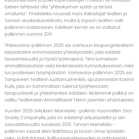
kulttuurikentällä ja palkintoperustelujen mukaan se toteuttaa
taiteen tehtävää olla ”yhteiskunnan sydän ja terävä
omatunto”. Finalisteiksi nousivat myös Rakastajat-teatteri ja
Tanssin aluekeskusverkosto, mutta & Espoon teatteri voitti
palkinnon toistamiseen. Edellisen kerran se on voittanut
palkinnon vuonna 2011.
Yhteisvoima-palkinnon 2025 sai Joensuun kaupunginteatterin
tarpeistotiimi erinomaisesta yhteistyöstään, joka edistää
tasavertaisuutta ja hyvää työilmapiiriä. Tiimi tunnetaan
ammattitaidostaan sekä keskinäisestä kunnioituksestaan, mikä
luo positiivisen työympäristön. Voimavara-palkinnon 2025 sai
Tampereen Teatterin luottamushenkilö, apulaismestari Kasimir
Kurki, joka on toiminnallaan tukenut työyhteisöään
tasapuolisesti ja yhteishenkeä edistäen. Molemmat palkitut on
valittu Teatterialan Ammattilaiset TAM:in jäsenten ehdotuksista.
Vuoden 2025 Sirkuksen Maineteko -palkinto myönnettiin Zero
Gravity Companylle, joka on edistänyt sirkustaidetta ja sen
saavutettavuutta vuodesta 2010. Tanssin Maineteko -
palkinnon saavat Akim Bakhtaoui ja Hozan Omar työstään
nyky- ja katutanssin, kulttuurisensitiivisyyden ja antirasismin