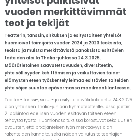
yhteisöt palkitsivat
vuoden merkittävimmät
teot ja tekijät
Teatterin, tanssin, sirkuksen ja esitystaiteen yhteisöt
huomioivat toimijoita vuoden 2024 ja 2023 teoksista,
teoista ja muista merkittävistä panoksista esittävien
taiteiden aloilla Thalia-juhlassa 24.3.2025.
Määrätietoinen saavutettavuuden, diversiteetin,
yhteisöllisyyden kehittämisen ja vaikuttavien taide-
elämysten eteen työskentely leimaa esittävien taiteiden
yhteisöjen suuntaa epävarmassa maailmantilanteessa.
Teatteri- tanssi-, sirkus- ja esitystaideväki kokoontui 24.3.2025
alan yhteiseen Thalia-juhlaan Ryhmäteatterille, jossa jaettiin
21 palkintoa edellisen vuoden esittävän taiteen eteen
tehdystä työstä. Huomionosoituksissa korostuvat sekä uusien
avausten, että pitkäjänteisen työn merkittävyys alan
rakenteiden kannalta, sekä näiden vaikutus taiteenlajien