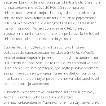
Sirkuksen lumo -palkinnon sai sirkuskollektiivi Arctic Ensemble
tunnustuksena merkittävästä työstään suomalaisen
sirkustaiteen hyväksi. Laajasti kiertänyt ryhmä on edistänyt
sirkustaiteen saavutettavuutta muun muassa järjestämällä
katusirkuskarnevaaleja ja esiintymällä alueilla, joilla sirkusta
harvoin nähdään. Viime vuonna ryhmä teki rohkean
investoinnin hankkimalla oman teltan, jonka avulla he tuovat
sirkustaiteen lähemmäs kotimaisia yleisöjä.
Vuoden teatterinäyttelijäksi valittiin Juha Pulli hänen
vaikuttavasta suorituksestaan esityksessä
Murha kahdelle
.
Musiikkiteatteri Kapsäkin ja Linnateatterin yhteistuotannossa
Pulli esittää virtuoottisesti useita rooleja. Palkintoraati korostaa
Pullin poikkeuksellista rytmitajua, fyysisyyttä ja kykyä yhdistää
esiintymisessään eri tyylilajeja. Hänen näyttelijäntyönsä on
musikaalinen taidonnäyte, jossa hahmonvaihdot tapahtuvat
saumattomasti ja uskottavasti.
Vuoden nukketeatteriteko -palkinnon sai Terhi Tuomikko /
Teatteri Tuomikko. Lahdessa toimiva kiertävä
ammattinukketeatteri on Tuomikon unelman täyttymys, jonka