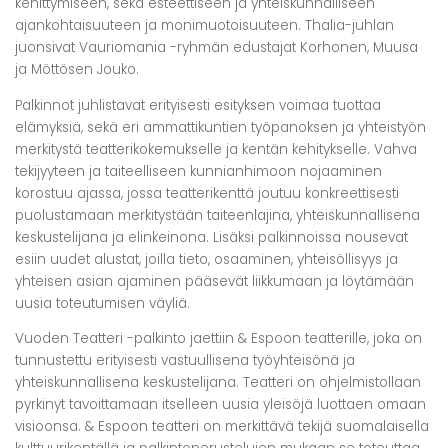
kehittymiseen, sekä esteettiseen ja yhteiskunnalliseen
ajankohtaisuuteen ja monimuotoisuuteen. Thalia-juhlan
juonsivat Vauriomania -ryhmän edustajat Korhonen, Muusa
ja Möttösen Jouko.
Palkinnot juhlistavat erityisesti esityksen voimaa tuottaa
elämyksiä, sekä eri ammattikuntien työpanoksen ja yhteistyön
merkitystä teatterikokemukselle ja kentän kehitykselle. Vahva
tekijyyteen ja taiteelliseen kunnianhimoon nojaaminen
korostuu ajassa, jossa teatterikenttä joutuu konkreettisesti
puolustamaan merkitystään taiteenlajina, yhteiskunnallisena
keskustelijana ja elinkeinona. Lisäksi palkinnoissa nousevat
esiin uudet alustat, joilla tieto, osaaminen, yhteisöllisyys ja
yhteisen asian ajaminen pääsevät liikkumaan ja löytämään
uusia toteutumisen väyliä.
Vuoden Teatteri -palkinto jaettiin & Espoon teatterille, joka on
tunnustettu erityisesti vastuullisena työyhteisönä ja
yhteiskunnallisena keskustelijana. Teatteri on ohjelmistollaan
pyrkinyt tavoittamaan itselleen uusia yleisöjä luottaen omaan
visioonsa. & Espoon teatteri on merkittävä tekijä suomalaisella