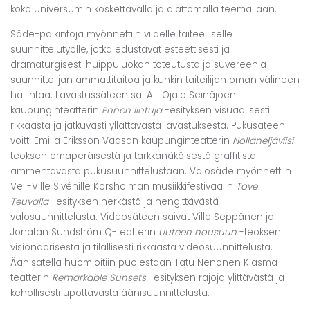
koko universumin koskettavalla ja ajattomalla teemallaan.
Säde-palkintoja myönnettiin viidelle taiteelliselle
suunnittelutyölle, jotka edustavat esteettisesti ja
dramaturgisesti huippuluokan toteutusta ja suvereenia
suunnittelijan ammattitaitoa ja kunkin taiteilijan oman välineen
hallintaa. Lavastussäteen sai Aili Ojalo Seinäjoen
kaupunginteatterin
Ennen lintuja
-esityksen visuaalisesti
rikkaasta ja jatkuvasti yllättävästä lavastuksesta. Pukusäteen
voitti Emilia Eriksson Vaasan kaupunginteatterin
Nollaneljäviisi
-
teoksen omaperäisestä ja tarkkanäköisestä graffitista
ammentavasta pukusuunnittelustaan. Valosäde myönnettiin
Veli-Ville Sivénille Korsholman musiikkifestivaalin
Tove
Teuvalla
-esityksen herkästä ja hengittävästä
valosuunnittelusta. Videosäteen saivat Ville Seppänen ja
Jonatan Sundström Q-teatterin
Uuteen nousuun
-teoksen
visionäärisestä ja tilallisesti rikkaasta videosuunnittelusta.
Äänisätellä huomioitiin puolestaan Tatu Nenonen Kiasma-
teatterin
Remarkable Sunsets
-esityksen rajoja ylittävästä ja
kehollisesti upottavasta äänisuunnittelusta.