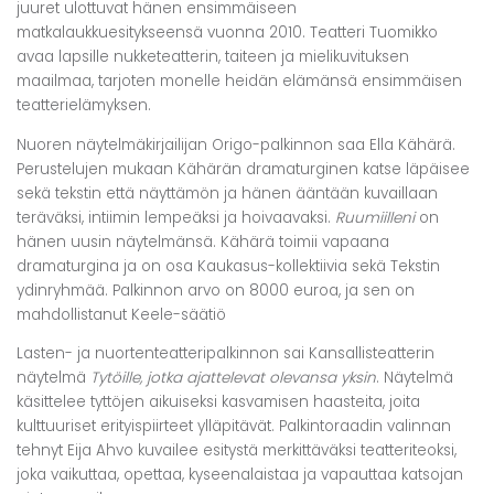
juuret ulottuvat hänen ensimmäiseen
matkalaukkuesitykseensä vuonna 2010. Teatteri Tuomikko
avaa lapsille nukketeatterin, taiteen ja mielikuvituksen
maailmaa, tarjoten monelle heidän elämänsä ensimmäisen
teatterielämyksen.
Nuoren näytelmäkirjailijan Origo-palkinnon saa Ella Kähärä.
Perustelujen mukaan Kähärän dramaturginen katse läpäisee
sekä tekstin että näyttämön ja hänen ääntään kuvaillaan
teräväksi, intiimin lempeäksi ja hoivaavaksi.
Ruumiilleni
on
hänen uusin näytelmänsä. Kähärä toimii vapaana
dramaturgina ja on osa Kaukasus-kollektiivia sekä Tekstin
ydinryhmää. Palkinnon arvo on 8000 euroa, ja sen on
mahdollistanut Keele-säätiö
Lasten- ja nuortenteatteripalkinnon sai Kansallisteatterin
näytelmä
Tytöille, jotka ajattelevat olevansa yksin
. Näytelmä
käsittelee tyttöjen aikuiseksi kasvamisen haasteita, joita
kulttuuriset erityispiirteet ylläpitävät. Palkintoraadin valinnan
tehnyt Eija Ahvo kuvailee esitystä merkittäväksi teatteriteoksi,
joka vaikuttaa, opettaa, kyseenalaistaa ja vapauttaa katsojan