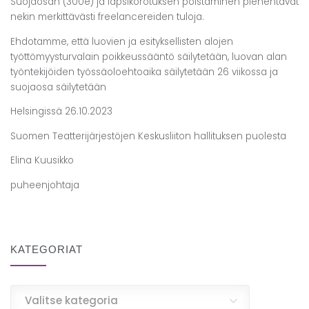
Suojaosan (300e) ja lapsikorotuksen poistaminen pienentävät
nekin merkittävästi freelancereiden tuloja.
Ehdotamme, että luovien ja esityksellisten alojen
työttömyysturvalain poikkeussääntö säilytetään, luovan alan
työntekijöiden työssäoloehtoaika säilytetään 26 viikossa ja
suojaosa säilytetään
Helsingissä 26.10.2023
Suomen Teatterijärjestöjen Keskusliiton hallituksen puolesta
Elina Kuusikko
puheenjohtaja
KATEGORIAT
Kategoriat
Valitse kategoria