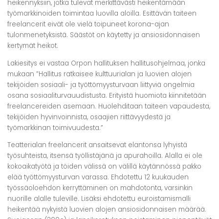
heikennyksiin, jotka tulevat merkittävästi heikentämään
työmarkkinoiden toimintaa luovilla aloilla. Esittävän taiteen
freelancerit eivät ole vielä toipuneet korona-ajan
tulonmenetyksistä. Säästöt on käytetty ja ansiosidonnaisen
kertymät heikot.
Lakiesitys ei vastaa Orpon hallituksen hallitusohjelmaa, jonka
mukaan ”Hallitus ratkaisee kulttuurialan ja luovien alojen
tekijöiden sosiaali- ja työttömyysturvaan liittyviä ongelmia
osana sosiaaliturvauudistusta. Erityistä huomiota kiinnitetään
freelancereiden asemaan. Huolehditaan taiteen vapaudesta,
tekijöiden hyvinvoinnista, osaajien riittävyydestä ja
työmarkkinan toimivuudesta.”
Teatterialan freelancerit ansaitsevat elantonsa lyhyistä
työsuhteista, itsensä työllistäjänä ja apurahoilla. Alalla ei ole
kokoaikatyötä ja töiden välissä on välillä käytännössä pakko
elää työttömyysturvan varassa. Ehdotettu 12 kuukauden
työssäoloehdon kerryttäminen on mahdotonta, varsinkin
nuorille alalle tuleville. Lisäksi ehdotettu euroistamismalli
heikentää nykyistä luovien alojen ansiosidonnaisen määrää.