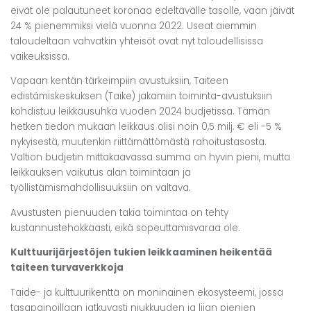
eivät ole palautuneet koronaa edeltävälle tasolle, vaan jäivät
24 % pienemmiksi vielä vuonna 2022. Useat aiemmin
taloudeltaan vahvatkin yhteisöt ovat nyt taloudellisissa
vaikeuksissa.
Vapaan kentän tärkeimpiin avustuksiin, Taiteen
edistämiskeskuksen (Taike) jakamiin toiminta-avustuksiin
kohdistuu leikkausuhka vuoden 2024 budjetissa. Tämän
hetken tiedon mukaan leikkaus olisi noin 0,5 milj. € eli -5 %
nykyisestä, muutenkin riittämättömästä rahoitustasosta.
Valtion budjetin mittakaavassa summa on hyvin pieni, mutta
leikkauksen vaikutus alan toimintaan ja
työllistämismahdollisuuksiin on valtava.
Avustusten pienuuden takia toimintaa on tehty
kustannustehokkaasti, eikä sopeuttamisvaraa ole.
Kulttuurijärjestöjen tukien leikkaaminen heikentää
taiteen turvaverkkoja
Taide- ja kulttuurikenttä on moninainen ekosysteemi, jossa
tasapainoillaan jatkuvasti niukkuuden ja liian pienien