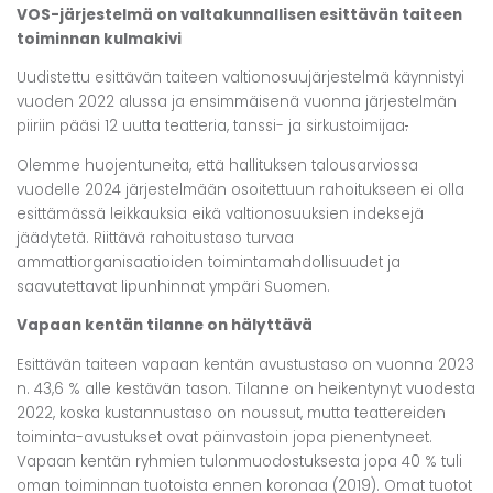
VOS-järjestelmä on valtakunnallisen esittävän taiteen
toiminnan kulmakivi
Uudistettu esittävän taiteen valtionosuujärjestelmä käynnistyi
vuoden 2022 alussa ja ensimmäisenä vuonna järjestelmän
piiriin pääsi 12 uutta teatteria, tanssi- ja sirkustoimijaa
.
Olemme huojentuneita, että hallituksen talousarviossa
vuodelle 2024 järjestelmään osoitettuun rahoitukseen ei olla
esittämässä leikkauksia eikä valtionosuuksien indeksejä
jäädytetä. Riittävä rahoitustaso turvaa
ammattiorganisaatioiden toimintamahdollisuudet ja
saavutettavat lipunhinnat ympäri Suomen.
Vapaan kentän tilanne on hälyttävä
Esittävän taiteen vapaan kentän avustustaso on vuonna 2023
n. 43,6 % alle kestävän tason. Tilanne on heikentynyt vuodesta
2022, koska kustannustaso on noussut, mutta teattereiden
toiminta-avustukset ovat päinvastoin jopa pienentyneet.
Vapaan kentän ryhmien tulonmuodostuksesta jopa 40 % tuli
oman toiminnan tuotoista ennen koronaa (2019). Omat tuotot