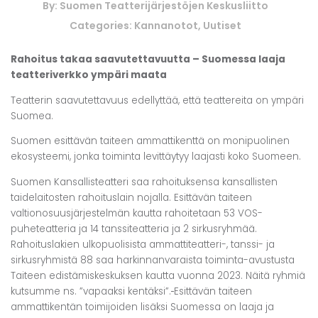
By:
Suomen Teatterijärjestöjen Keskusliitto
Categories:
Kannanotot
,
Uutiset
Rahoitus takaa saavutettavuutta – Suomessa laaja
teatteriverkko ympäri maata
Teatterin saavutettavuus edellyttää, että teattereita on ympäri
Suomea.
Suomen esittävän taiteen ammattikenttä on monipuolinen
ekosysteemi, jonka toiminta levittäytyy laajasti koko Suomeen.
Suomen Kansallisteatteri saa rahoituksensa kansallisten
taidelaitosten rahoituslain nojalla. Esittävän taiteen
valtionosuusjärjestelmän kautta rahoitetaan 53 VOS-
puheteatteria ja 14 tanssiteatteria ja 2 sirkusryhmää.
Rahoituslakien ulkopuolisista ammattiteatteri-, tanssi- ja
sirkusryhmistä 88 saa harkinnanvaraista toiminta-avustusta
Taiteen edistämiskeskuksen kautta vuonna 2023. Näitä ryhmiä
kutsumme ns. ”vapaaksi kentäksi”.
Esittävän taiteen
ammattikentän toimijoiden lisäksi Suomessa on laaja ja