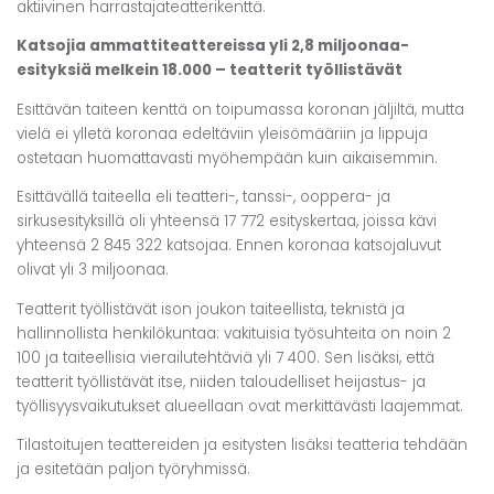
aktiivinen harrastajateatterikenttä.
Katsojia ammattiteattereissa yli 2,8 miljoonaa-
esityksiä melkein 18.000 – teatterit työllistävät
Esittävän taiteen kenttä on toipumassa koronan jäljiltä, mutta
vielä ei ylletä koronaa edeltäviin yleisömääriin ja lippuja
ostetaan huomattavasti myöhempään kuin aikaisemmin.
Esittävällä taiteella eli teatteri-, tanssi-, ooppera- ja
sirkusesityksillä oli yhteensä 17 772 esityskertaa, joissa kävi
yhteensä 2 845 322 katsojaa. Ennen koronaa katsojaluvut
olivat yli 3 miljoonaa.
Teatterit työllistävät ison joukon taiteellista, teknistä ja
hallinnollista henkilökuntaa: vakituisia työsuhteita on noin 2
100 ja taiteellisia vierailutehtäviä yli 7 400. Sen lisäksi, että
teatterit työllistävät itse, niiden taloudelliset heijastus- ja
työllisyysvaikutukset alueellaan ovat merkittävästi laajemmat.
Tilastoitujen teattereiden ja esitysten lisäksi teatteria tehdään
ja esitetään paljon työryhmissä.