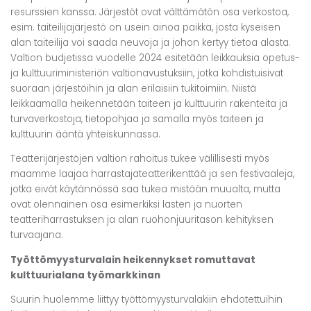
resurssien kanssa. Järjestöt ovat välttämätön osa verkostoa,
esim. taiteilijajärjestö on usein ainoa paikka, josta kyseisen
alan taiteilija voi saada neuvoja ja johon kertyy tietoa alasta.
Valtion budjetissa vuodelle 2024 esitetään leikkauksia opetus-
ja kulttuuriministeriön valtionavustuksiin, jotka kohdistuisivat
suoraan järjestöihin ja alan erilaisiin tukitoimiin. Niistä
leikkaamalla heikennetään taiteen ja kulttuurin rakenteita ja
turvaverkostoja, tietopohjaa ja samalla myös taiteen ja
kulttuurin ääntä yhteiskunnassa.
Teatterijärjestöjen valtion rahoitus tukee välillisesti myös
maamme laajaa harrastajateatterikenttää ja sen festivaaleja,
jotka eivät käytännössä saa tukea mistään muualta, mutta
ovat olennainen osa esimerkiksi lasten ja nuorten
teatteriharrastuksen ja alan ruohonjuuritason kehityksen
turvaajana.
Työttömyysturvalain heikennykset romuttavat
kulttuurialana työmarkkinan
Suurin huolemme liittyy työttömyysturvalakiin ehdotettuihin