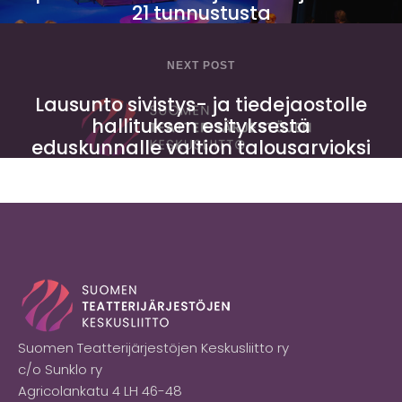
21 tunnustusta
NEXT POST
Lausunto sivistys- ja tiedejaostolle
hallituksen esityksestä
eduskunnalle valtion talousarvioksi
vuodelle 2025
Suomen Teatterijärjestöjen Keskusliitto ry
c/o Sunklo ry
Agricolankatu 4 LH 46-48