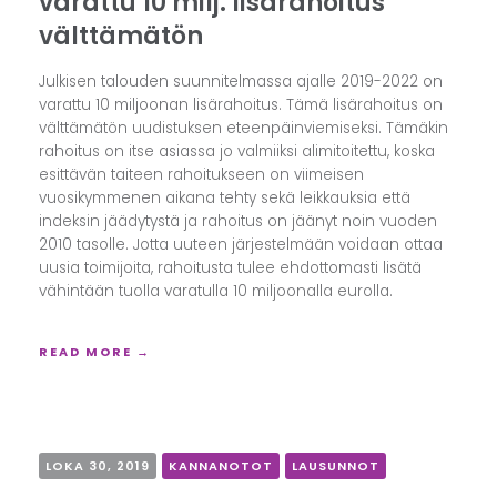
varattu 10 milj. lisärahoitus
välttämätön
Julkisen talouden suunnitelmassa ajalle 2019-2022 on
varattu 10 miljoonan lisärahoitus. Tämä lisärahoitus on
välttämätön uudistuksen eteenpäinviemiseksi. Tämäkin
rahoitus on itse asiassa jo valmiiksi alimitoitettu, koska
esittävän taiteen rahoitukseen on viimeisen
vuosikymmenen aikana tehty sekä leikkauksia että
indeksin jäädytystä ja rahoitus on jäänyt noin vuoden
2010 tasolle. Jotta uuteen järjestelmään voidaan ottaa
uusia toimijoita, rahoitusta tulee ehdottomasti lisätä
vähintään tuolla varatulla 10 miljoonalla eurolla.
READ MORE →
LOKA 30, 2019
KANNANOTOT
LAUSUNNOT