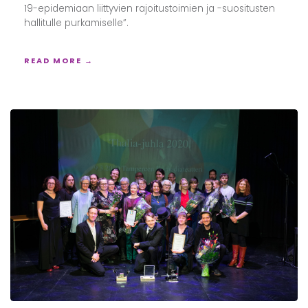
19-epidemiaan liittyvien rajoitustoimien ja -suositusten
hallitulle purkamiselle”.
READ MORE →