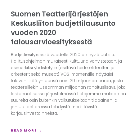
Suomen Teatterijärjestöjen
Keskusliiton budjettilausunto
vuoden 2020
talousarvioesityksestä
Budjettiesityksessä vuodelle 2020 on hyviä uutisia.
Hallitusohjelman mukaisesti kulttuuria vahvistetaan, ja
esimerkiksi yhdistetylle (esittävä taide eli teatteri ja
orkesterit sekä museot) VOS-momentille näyttäisi
tulevan lisää yhteensä noin 20 miljoonaa euroa, josta
teattereillekin useamman miljoonan rahoituslisäys, joka
laskennallisessa järjestelmässä tietojemme mukaan on
suurelta osin kuitenkin vaikutukseltaan tilapäinen ja
johtuu teattereissa tehdyistä merkittävistä
korjausinvestoinneista.
READ MORE →